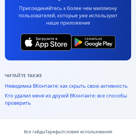
Присоединяйтесь к более чем миллиону
пользователей, которые уже используют
наше приложение
ЧИТАЙТЕ ТАКЖЕ
Невидимка ВКонтакте: как скрыть свою активность
Кто удалил меня из друзей ВКонтакте: все способы
проверить
Все гайды
Тарифы
Условия использования